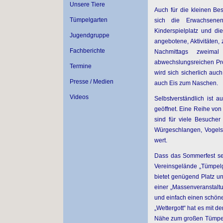
Unsere Tiere
Auch für die kleinen B
Tümpelgarten
sich die Erwachsene
Kinderspielplatz und d
Jugendgruppe
angebotene, Aktivitäten
Fachberichte
Nachmittags zweim
abwechslungsreichen Pr
Termine
wird sich sicherlich auch
Presse / Medien
auch Eis zum Naschen.
Videos
Selbstverständlich ist 
geöffnet. Eine Reihe vo
sind für viele Besuche
Würgeschlangen, Vogelsp
wert.
Dass das Sommerfest seit
Vereinsgelände „Tümpelga
bietet genügend Platz un
einer „Massenveranstalt
und einfach einen schöne
„Wettergott“ hat es mit d
Nähe zum großen Tümpel