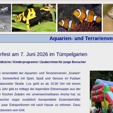
Aquarien- und Terrarienver
est am 7. Juni 2026 im Tümpelgarten
ldküche / Kinderprogramm / Zaubershow für junge Besucher
veranstaltet der Aquarien- und Terrarienverein „Scalare“
hes Sommerfest mit Spiel, Spaß und Genuss im Fuldaer
berzeller Straße. Los geht es ab 10.00 Uhr mit einem
 Jahr gibt es mittags die legendäre Erbsensuppe aus der
r frischen Zutaten ein unverwechselbares Aroma hat, so
ucher sogar zusätzlich transportable Essensbehälter
n paar Extraportionen mit nach Hause zu nehmen. Dazu
kereien vom Grill.