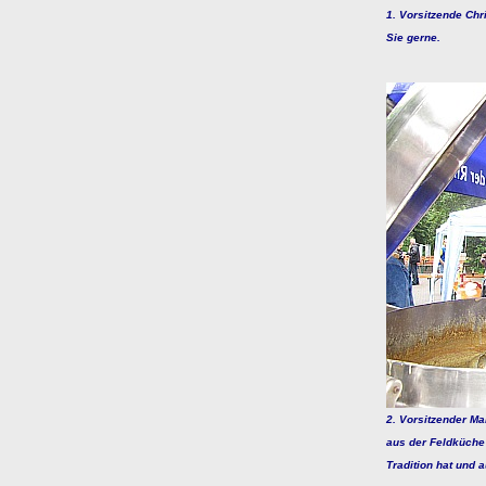
1. Vorsitzende Chr
Sie gerne.
2. Vorsitzender M
aus der Feldküche
Tradition hat und 