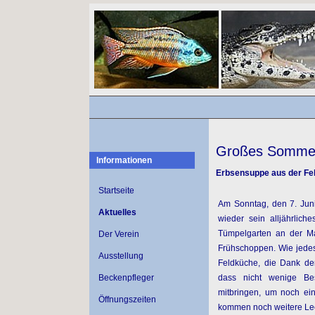
Großes Sommerf
Informationen
Erbsensuppe aus der Fe
Startseite
Am Sonntag, den 7. Juni 
Aktuelles
wieder sein alljährlic
Tümpelgarten an der Ma
Der Verein
Frühschoppen. Wie jedes
Ausstellung
Feldküche, die Dank de
Beckenpfleger
dass nicht wenige Bes
mitbringen, um noch ei
Öffnungszeiten
kommen noch weitere Lec