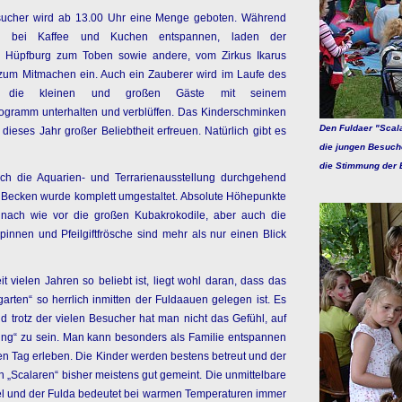
esucher wird ab 13.00 Uhr eine Menge geboten. Während
n bei Kaffee und Kuchen entspannen, laden der
ie Hüpfburg zum Toben sowie andere, vom Zirkus Ikarus
, zum Mitmachen ein. Auch ein Zauberer wird im Laufe des
al die kleinen und großen Gäste mit seinem
ogramm unterhalten und verblüffen. Das Kinderschminken
Den Fuldaer "Scala
 dieses Jahr großer Beliebtheit erfreuen. Natürlich gibt es
die jungen Besuch
die Stimmung der El
auch die Aquarien- und Terrarienausstellung durchgehend
n Becken wurde komplett umgestaltet. Absolute Höhepunkte
r nach wie vor die großen Kubakrokodile, aber auch die
innen und Pfeilgiftfrösche sind mehr als nur einen Blick
 vielen Jahren so beliebt ist, liegt wohl daran, dass das
rten“ so herrlich inmitten der Fuldaauen gelegen ist. Es
d trotz der vielen Besucher hat man nicht das Gefühl, auf
ung“ zu sein. Man kann besonders als Familie entspannen
n Tag erleben. Die Kinder werden bestens betreut und der
en „Scalaren“ bisher meistens gut gemeint. Die unmittelbare
 und der Fulda bedeutet bei warmen Temperaturen immer